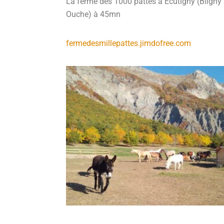
La ferme des 1000 pattes à Ecutigny (Bligny 
Ouche) à 45mn
fermedesmillepattes.jimdofree.com