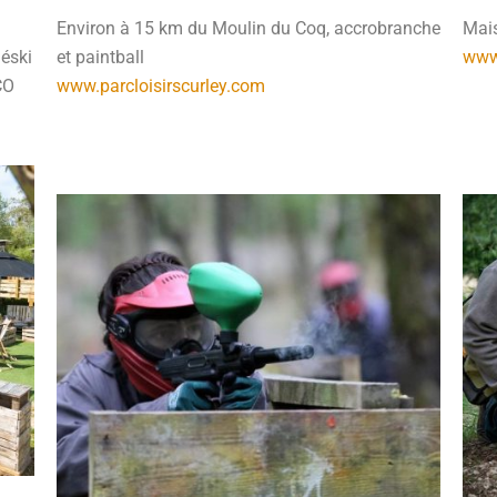
Environ à 15 km du Moulin du Coq, accrobranche
Mais
léski
et paintball
www
CO
www.parcloisirscurley.com